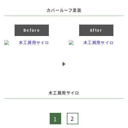
カバールーフ塗装
Before
After
木工屑用サイロ
2
1